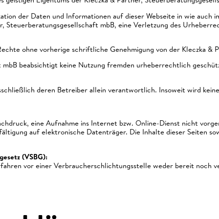
tion der Daten und Informationen auf dieser Webseite in wie auch im
r, Steuerberatungsgesellschaft mbB, eine Verletzung des Urheberrec
e Rechte ohne vorherige schriftliche Genehmigung von der Kleczka & 
t mbB beabsichtigt keine Nutzung fremden urheberrechtlich geschütz
sschließlich deren Betreiber allein verantwortlich. Insoweit wird kein
chdruck, eine Aufnahme ins Internet bzw. Online-Dienst nicht vorg
ältigung auf elektronische Datenträger. Die Inhalte dieser Seiten s
gesetz (VSBG):
rfahren vor einer Verbraucherschlichtungsstelle weder bereit noch ve