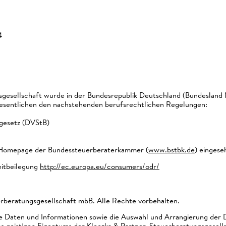
4
gesellschaft wurde in der Bundesrepublik Deutschland (Bundesland 
Wesentlichen den nachstehenden berufsrechtlichen Regelungen:
gesetz (DVStB)
r Homepage der Bundessteuerberaterkammer (
www.bstbk.de
) einges
eitbeilegung
http://ec.europa.eu/consumers/odr/
rberatungsgesellschaft mbB. Alle Rechte vorbehalten.
ere Daten und Informationen sowie die Auswahl und Arrangierung der
 geistigen Eigentums der Kleczka & Partner, Steuerberatungsgesell