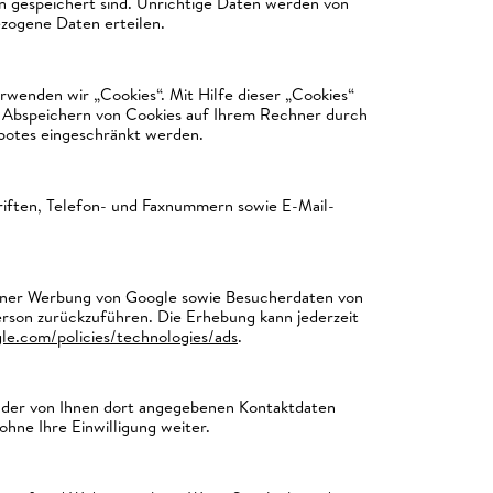
n gespeichert sind. Unrichtige Daten werden von
ezogene Daten erteilen.
wenden wir „Cookies“. Mit Hilfe dieser „Cookies“
s Abspeichern von Cookies auf Ihrem Rechner durch
botes eingeschränkt werden.
iften, Telefon- und Faxnummern sowie E-Mail-
gener Werbung von Google sowie Besucherdaten von
erson zurückzuführen. Die Erhebung kann jederzeit
le.com/policies/technologies/ads
.
 der von Ihnen dort angegebenen Kontaktdaten
hne Ihre Einwilligung weiter.