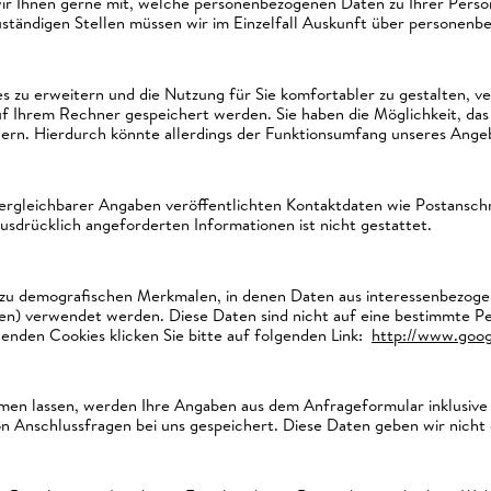
ir Ihnen gerne mit, welche personenbezogenen Daten zu Ihrer Perso
ständigen Stellen müssen wir im Einzelfall Auskunft über personenb
zu erweitern und die Nutzung für Sie komfortabler zu gestalten, ver
f Ihrem Rechner gespeichert werden. Sie haben die Möglichkeit, da
dern. Hierdurch könnte allerdings der Funktionsumfang unseres Ange
rgleichbarer Angaben veröffentlichten Kontaktdaten wie Postanschr
sdrücklich angeforderten Informationen ist nicht gestattet.
e zu demografischen Merkmalen, in denen Daten aus interessenbezo
ssen) verwendet werden. Diese Daten sind nicht auf eine bestimmte P
enden Cookies klicken Sie bitte auf folgenden Link:
http://www.goog
en lassen, werden Ihre Angaben aus dem Anfrageformular inklusive
n Anschlussfragen bei uns gespeichert. Diese Daten geben wir nicht o