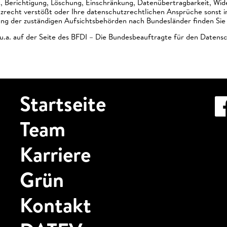
t, Berichtigung, Löschung, Einschränkung, Datenübertragbarkeit, Wid
recht verstößt oder Ihre datenschutzrechtlichen Ansprüche sonst in 
ung der zuständigen Aufsichtsbehörden nach Bundesländer finden Sie
u.a. auf der Seite des BFDI – Die Bundesbeauftragte für den Datensch
Startseite
Team
Karriere
Grün
Kontakt