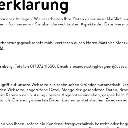
erklärung
sonderes Anliegen. Wir verarbeiten Ihre Daten daher ausschließlich
n informieren wir Sie über die wichtigsten Aspekte der Datenverar
uerberatungsgesellschaft mbB, vertreten durch Herrn Matthias Klecz
de
.
rnberg, Telefon 01737241550, Email:
alexander.stinglwagner@datev.
ugriff auf unsere Webseite aus technischen Gründen automatisch Dat
nden Webseite, abgerufene Datei, Menge der gesendeten Daten, Brow
 im Rahmen der Nutzung unseres Angebotes eingeben, gespeichert. E
möglich. Die anonymisierten Daten können zu statistischen Zwecken
von Ihnen, sofern ein Kundenauftragsverhältnis besteht oder begrün