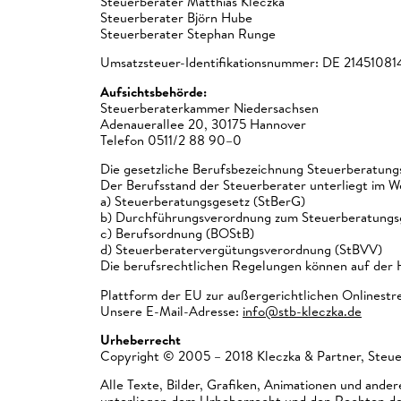
Steuerberater Matthias Kleczka
Steuerberater Björn Hube
Steuerberater Stephan Runge
Umsatzsteuer-Identifikationsnummer: DE 21451081
Aufsichtsbehörde:
Steuerberaterkammer Niedersachsen
Adenauerallee 20, 30175 Hannover
Telefon 0511/2 88 90–0
Die gesetzliche Berufsbezeichnung Steuerberatungs
Der Berufsstand der Steuerberater unterliegt im 
a) Steuerberatungsgesetz (StBerG)
b) Durchführungsverordnung zum Steuerberatungs
c) Berufsordnung (BOStB)
d) Steuerberatervergütungsverordnung (StBVV)
Die berufsrechtlichen Regelungen können auf de
Plattform der EU zur außergerichtlichen Onlinestr
Unsere E-Mail-Adresse:
info@stb-kleczka.de
Urheberrecht
Copyright © 2005 – 2018 Kleczka & Partner, Steue
Alle Texte, Bilder, Grafiken, Animationen und and
unterliegen dem Urheberrecht und den Rechten des